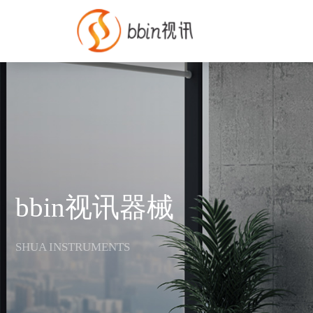
bbin视讯器械
SHUA INSTRUMENTS